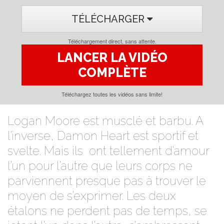
TÉLÉCHARGER
Téléchargement direct, sans attente.
LANCER LA VIDÉO
COMPLÈTE
Téléchargez toutes les vidéos sans limite!
Logan Moore est musclé et barbu. A
l’inverse, Damon Heart est sportif et
svelte. Mais ils ont tellement d’amour
l’un pour l’autre que leurs corps ne
parviennent presque pas à trouver le
moyen de s’exprimer. Les deux
étalons ne perdent pas de temps, se