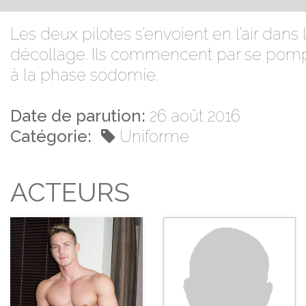
Les deux pilotes s’envoient en l’air dans
décollage. Ils commencent par se pomper
à la phase sodomie.
Date de parution:
26 août 2016
Catégorie:
Uniforme
ACTEURS