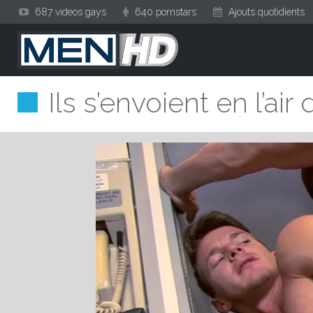
687 videos gays
640 pornstars
Ajouts quotidients
Ils s’envoient en l’air