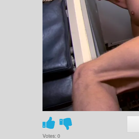
Votes:
0