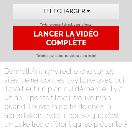
TÉLÉCHARGER
Téléchargement direct, sans attente.
LANCER LA VIDÉO
COMPLÈTE
Téléchargez toutes les vidéos sans limite!
Bennett Anthony recherche sur les
sites de rencontres gay Luke avec qui
il avait eut un plan cul démentiel il y a
un an. Il pensait l’avoir trouvé mais
quand il ouvre la porte de chez lui
après l’avoir invité, il réalise que c’est
un Luke très diffèrent qui se présente à