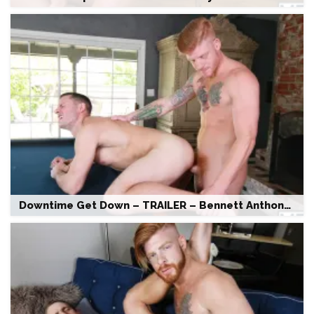
Downtime Get Down – TRAILER – Bennett Anthony | Brenner Bolton – DMH – Drill My Hole