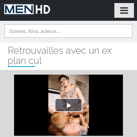
Retrouvailles avec un ex
plan cul
Play
Video