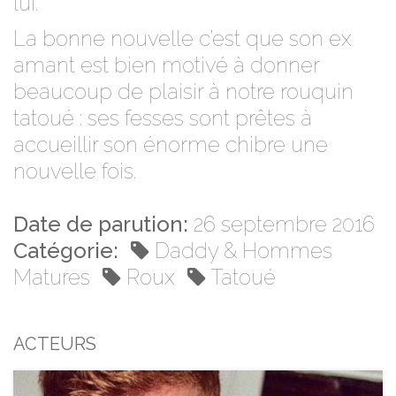
lui.
La bonne nouvelle c’est que son ex
amant est bien motivé à donner
beaucoup de plaisir à notre rouquin
tatoué : ses fesses sont prêtes à
accueillir son énorme chibre une
nouvelle fois.
Date de parution:
26 septembre 2016
Catégorie:
Daddy & Hommes
Matures
Roux
Tatoué
ACTEURS