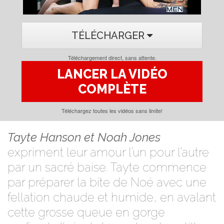
TÉLÉCHARGER
Téléchargement direct, sans attente.
LANCER LA VIDÉO
COMPLÈTE
Téléchargez toutes les vidéos sans limite!
Tayte Hanson et Noah Jones
expriment leur amour l’un pour l’autre
par un sacré baise. Tayte commence
par préparer la bite de Noé avec une
fellation chaude et humide, en avalant
cette grosse queue en gorge