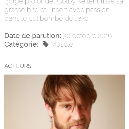
gorge profonde,
Colby Keller
utilise sa
grosse bite et l’insert avec passion
dans le cul bombé de Jake.
Date de parution:
30 octobre 2016
Catégorie:
Muscle
ACTEURS