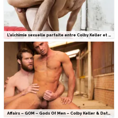
L’alchimie sexuelle parfaite entre Colby Keller et Jay Roberts
Affairs – GOM – Gods Of Men – Colby Keller & Dato Foland