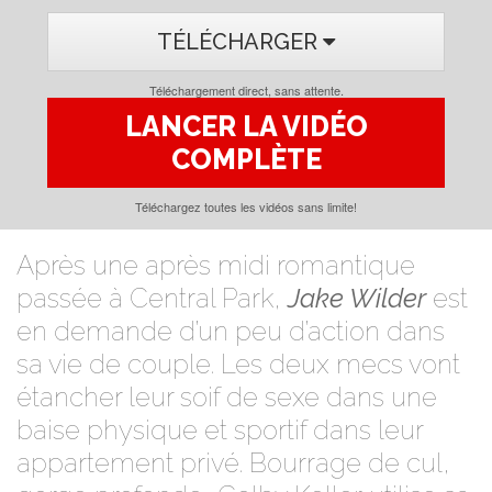
TÉLÉCHARGER
Téléchargement direct, sans attente.
LANCER LA VIDÉO
COMPLÈTE
Téléchargez toutes les vidéos sans limite!
Après une après midi romantique
passée à Central Park,
Jake Wilder
est
en demande d’un peu d’action dans
sa vie de couple. Les deux mecs vont
étancher leur soif de sexe dans une
baise physique et sportif dans leur
appartement privé. Bourrage de cul,