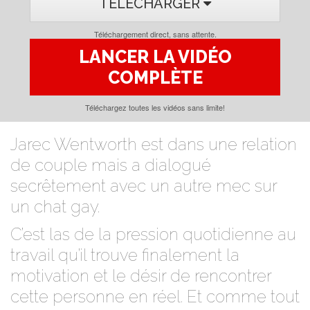
TÉLÉCHARGER
Téléchargement direct, sans attente.
LANCER LA VIDÉO
COMPLÈTE
Téléchargez toutes les vidéos sans limite!
Jarec Wentworth est dans une relation
de couple mais a dialogué
secrêtement avec un autre mec sur
un chat gay.
C’est las de la pression quotidienne au
travail qu’il trouve finalement la
motivation et le désir de rencontrer
cette personne en réel. Et comme tout