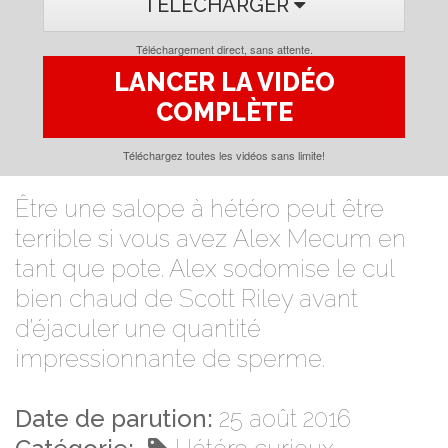
TÉLÉCHARGER
Téléchargement direct, sans attente.
LANCER LA VIDÉO
COMPLÈTE
Téléchargez toutes les vidéos sans limite!
Être une salope à hétéro peut être
terrible si vous avez Alex Mecum en
tant que pote. Alex sodomise le cul
bien chaud de Scott Riley avant
d’éjaculer une quantité
impressionnante de sperme.
Date de parution:
25 août 2016