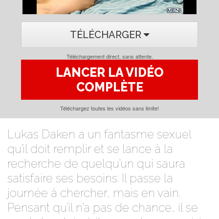
TÉLÉCHARGER
Téléchargement direct, sans attente.
LANCER LA VIDÉO
COMPLÈTE
Téléchargez toutes les vidéos sans limite!
Lukas Daken a un fantasme sexuel
qu’il doit remplir et se lance à la
recherche de quelqu’un qui saura
satisfaire ses besoins. Il passe la
journée à chercher, mais en vain.
Pensant qu’il n’a pas de chance, il se