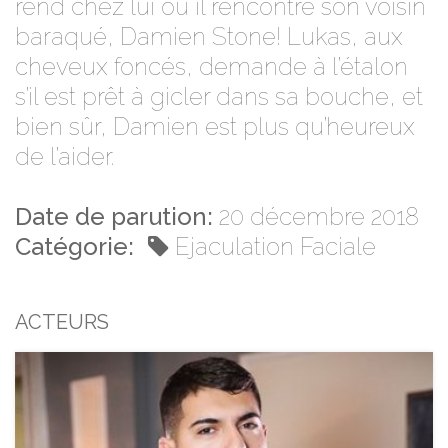
rend chez lui où il rencontre son voisin
baraqué, Damien Stone! Lukas, aux
cheveux foncés, demande à l’étalon
s’il est prêt à gicler dans sa bouche, et
bien sûr, Damien est plus qu’heureux
de l’aider.
Date de parution:
20 décembre 2018
Catégorie:
Ejaculation Faciale
ACTEURS