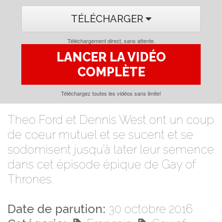
TÉLÉCHARGER
Téléchargement direct, sans attente.
LANCER LA VIDÉO
COMPLÈTE
Téléchargez toutes les vidéos sans limite!
Theo Ford et Dennis West ont un coup
de coeur mutuel et se sucent et se
sodomisent jusqu’à later leur semence
dans cet épisode épique de Gay of
Thrones.
Date de parution:
30 octobre 2016