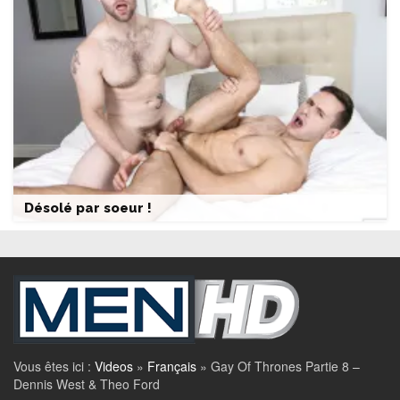
Désolé par soeur !
Vous êtes ici :
Videos
»
Français
»
Gay Of Thrones Partie 8 –
Dennis West & Theo Ford