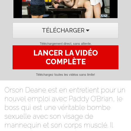
Video
TÉLÉCHARGER
Téléchargement direct, sans attente.
LANCER LA VIDÉO
COMPLÈTE
Téléchargez toutes les vidéos sans limite!
Orson Deane est en entretient pour un
nouvel emploi avec Paddy O’Brian, le
boss qui est une véritable bombe
sexuelle avec son visage de
mannequin et son corps musclé. Il