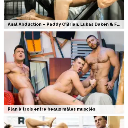
Anal Abduction – Paddy O’Brian, Lukas Daken & Francois Sagat
Plan à trois entre beaux mâles musclés