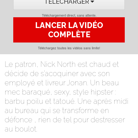
TÉLÉCHARGER
Téléchargement direct, sans attente.
LANCER LA VIDÉO
COMPLÈTE
Téléchargez toutes les vidéos sans limite!
Le patron, Nick North est chaud et
décide de s’acoquiner avec son
employé et livreur Jonan. Un beau
mec baraqué, sexy, style hipster :
barbu poilu et tatoué. Une après midi
au bureau qui se transforme en
défonce , rien de tel pour destresser
au boulot.