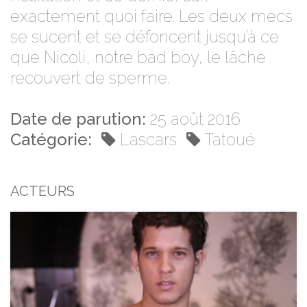
exactement quoi faire. Les deux mecs
se sucent et se défoncent jusqu’à ce
que Nicoli, notre bad boy, le lâche
recouvert de sperme.
Date de parution:
25 août 2016
Catégorie:
Lascars
Tatoué
ACTEURS