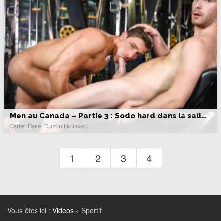
Men au Canada – Partie 3 : Sodo hard dans la salle de musc
Carter Dane. Dustin Holloway.
1
2
3
4
Vous êtes ici :
Videos
»
Sportif