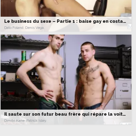
Le business du sexe – Partie 1 : baise gay en costard cravate
Dato Foland. Denis Vega.
Il saute sur son futur beau frère qui répare la voiture
Dimitri Kane. Patrick Isley.