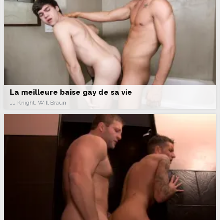
La meilleure baise gay de sa vie
JJ Knight. Will Braun.