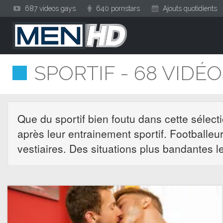
687 videos gays
640 pornstars
Ajouts quotidients
SPORTIF - 68 VIDÉ
Que du sportif bien foutu dans cette sélect
après leur entrainement sportif. Footballe
vestiaires. Des situations plus bandantes l