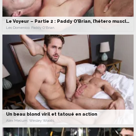
Le Voyeur – Partie 2 : Paddy O’Brian, l’hétero musclé baise le beau Dato Foland
Leo Domenico. Paddy O'Brian.
Un beau blond viril et tatoué en action
Alex Mecum. Wesley Woods.