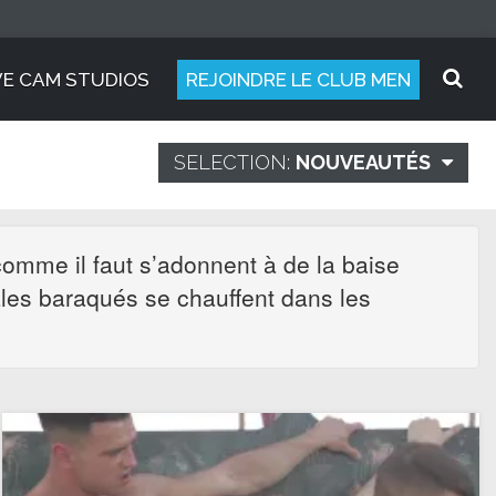
VE CAM STUDIOS
REJOINDRE LE CLUB MEN
SELECTION:
NOUVEAUTÉS
comme il faut s’adonnent à de la baise
âles baraqués se chauffent dans les