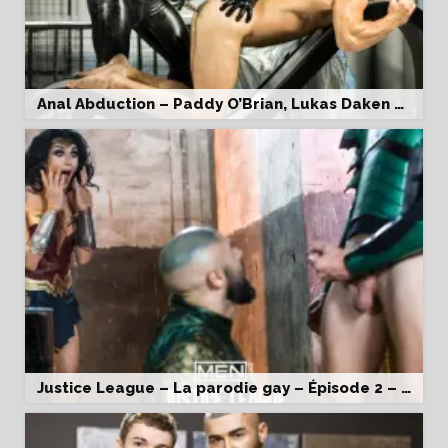
Anal Abduction – Paddy O’Brian, Lukas Daken & Francois Sagat
Justice League – La parodie gay – Épisode 2 – Colby Keller & Francois Sagat